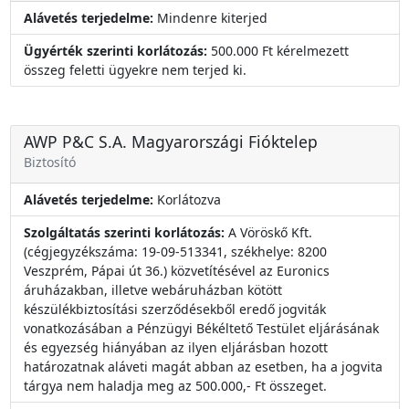
Alávetés terjedelme:
Mindenre kiterjed
Ügyérték szerinti korlátozás:
500.000 Ft kérelmezett
összeg feletti ügyekre nem terjed ki.
AWP P&C S.A. Magyarországi Fióktelep
Biztosító
Alávetés terjedelme:
Korlátozva
Szolgáltatás szerinti korlátozás:
A Vöröskő Kft.
(cégjegyzékszáma: 19-09-513341, székhelye: 8200
Veszprém, Pápai út 36.) közvetítésével az Euronics
áruházakban, illetve webáruházban kötött
készülékbiztosítási szerződésekből eredő jogviták
vonatkozásában a Pénzügyi Békéltető Testület eljárásának
és egyezség hiányában az ilyen eljárásban hozott
határozatnak aláveti magát abban az esetben, ha a jogvita
tárgya nem haladja meg az 500.000,- Ft összeget.