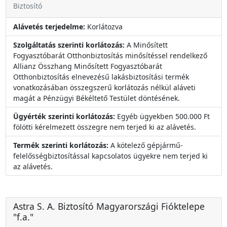
Biztosító
Alávetés terjedelme:
Korlátozva
Szolgáltatás szerinti korlátozás:
A Minősített
Fogyasztóbarát Otthonbiztosítás minősítéssel rendelkező
Allianz Összhang Minősített Fogyasztóbarát
Otthonbiztosítás elnevezésű lakásbiztosítási termék
vonatkozásában összegszerű korlátozás nélkül aláveti
magát a Pénzügyi Békéltető Testület döntésének.
Ügyérték szerinti korlátozás:
Egyéb ügyekben 500.000 Ft
fölötti kérelmezett összegre nem terjed ki az alávetés.
Termék szerinti korlátozás:
A kötelező gépjármű-
felelősségbiztosítással kapcsolatos ügyekre nem terjed ki
az alávetés.
Astra S. A. Biztosító Magyarországi Fióktelepe
"f.a."