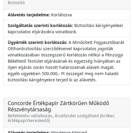
Biztosító
Alávetés terjedelme:
Korlátozva
Szolgáltatás szerinti korlátozás:
Biztosítási kárigényekkel
kapcsolatos eljárásokra vonatkozik.
Ügyérték szerinti korlátozás:
A Minősített Fogyasztóbarát
Otthonbiztosítási szerződéseivel kapcsolatos jogviták
vonatkozásában összegszerű korlátozás nélkül a Pénzügyi
Békéltető Testület eljárásának és egyezség hiányában az
ilyen eljárás során hozott határozatnak aláveti magát,
egyéb ügyekben 500.000,- Ft összeget meg nem haladó
biztosítási kárigényekre terjed ki az alávetés.
Concorde Értékpapír Zártkörűen Működő
Részvénytársaság
Befektetési vállalkozás, Árutőzsdei szolgáltató (bróker,
értékpapírkereskedő)
Alávetés terjedelme:
Mindenre kiterjed